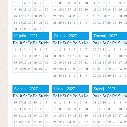
2
3
4
5
6
7
8
7
8
9
10
11
12
13
4
5
6
7
8
9
1
9
10
11
12
13
14
15
14
15
16
17
18
19
20
11
12
13
14
15
16
1
16
17
18
19
20
21
22
21
22
23
24
25
26
27
18
19
20
21
22
23
2
23
24
25
26
27
28
29
28
29
30
31
1
2
3
25
26
27
28
29
30
3
30
1
2
3
4
5
6
Veljača - 2027
Ožujak - 2027
Travanj - 2027
Po
Ut
Sr
Če
Pe
Su
Ne
Po
Ut
Sr
Če
Pe
Su
Ne
Po
Ut
Sr
Če
Pe
Su
N
1
2
3
4
5
6
7
1
2
3
4
5
6
7
29
30
31
1
2
3
4
8
9
10
11
12
13
14
8
9
10
11
12
13
14
5
6
7
8
9
10
1
15
16
17
18
19
20
21
15
16
17
18
19
20
21
12
13
14
15
16
17
1
22
23
24
25
26
27
28
22
23
24
25
26
27
28
19
20
21
22
23
24
2
29
30
31
1
2
3
4
26
27
28
29
30
1
2
Svibanj - 2027
Lipanj - 2027
Srpanj - 2027
Po
Ut
Sr
Če
Pe
Su
Ne
Po
Ut
Sr
Če
Pe
Su
Ne
Po
Ut
Sr
Če
Pe
Su
N
26
27
28
29
30
1
2
31
1
2
3
4
5
6
28
29
30
1
2
3
4
3
4
5
6
7
8
9
7
8
9
10
11
12
13
5
6
7
8
9
10
1
10
11
12
13
14
15
16
14
15
16
17
18
19
20
12
13
14
15
16
17
1
17
18
19
20
21
22
23
21
22
23
24
25
26
27
19
20
21
22
23
24
2