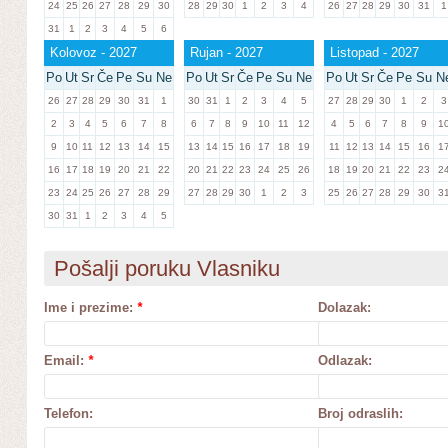
24
25
26
27
28
29
30
28
29
30
1
2
3
4
26
27
28
29
30
31
1
31
1
2
3
4
5
6
Kolovoz - 2027
Rujan - 2027
Listopad - 2027
Po
Ut
Sr
Če
Pe
Su
Ne
Po
Ut
Sr
Če
Pe
Su
Ne
Po
Ut
Sr
Če
Pe
Su
N
26
27
28
29
30
31
1
30
31
1
2
3
4
5
27
28
29
30
1
2
3
2
3
4
5
6
7
8
6
7
8
9
10
11
12
4
5
6
7
8
9
1
9
10
11
12
13
14
15
13
14
15
16
17
18
19
11
12
13
14
15
16
1
16
17
18
19
20
21
22
20
21
22
23
24
25
26
18
19
20
21
22
23
2
23
24
25
26
27
28
29
27
28
29
30
1
2
3
25
26
27
28
29
30
3
30
31
1
2
3
4
5
Pošalji poruku Vlasniku
Ime i prezime:
*
Dolazak:
Email:
*
Odlazak:
Telefon:
Broj odraslih: