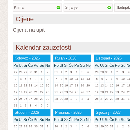
Klima:
Grijanje:
Hladnjak
Cijene
Cijena na upit
Kalendar zauzetosti
Kolovoz - 2026
Rujan - 2026
Listopad - 2026
Po
Ut
Sr
Če
Pe
Su
Ne
Po
Ut
Sr
Če
Pe
Su
Ne
Po
Ut
Sr
Če
Pe
Su
N
27
28
29
30
31
1
2
31
1
2
3
4
5
6
28
29
30
1
2
3
4
3
4
5
6
7
8
9
7
8
9
10
11
12
13
5
6
7
8
9
10
1
10
11
12
13
14
15
16
14
15
16
17
18
19
20
12
13
14
15
16
17
1
17
18
19
20
21
22
23
21
22
23
24
25
26
27
19
20
21
22
23
24
2
24
25
26
27
28
29
30
28
29
30
1
2
3
4
26
27
28
29
30
31
1
31
1
2
3
4
5
6
Studeni - 2026
Prosinac - 2026
Siječanj - 2027
Po
Ut
Sr
Če
Pe
Su
Ne
Po
Ut
Sr
Če
Pe
Su
Ne
Po
Ut
Sr
Če
Pe
Su
N
26
27
28
29
30
31
1
30
1
2
3
4
5
6
28
29
30
31
1
2
3